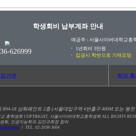
학생회비 납부계좌 안내
예금주 : 서울사이버대학교총
1년회비 3만원
036-626999
입금시 학번으로 기재요망
수집거부
학과 
894-18 삼화페인트 2층
(서울대입구역 4번출구 400M 또는 봉천역 
 총학생회 COPYRIGHT,
서울사이버대학교총학생회 ALL RIGHTS RESE
총학생회, 인공지능학과 김민규회장 참여
2vation.com
ㅣ TEL. 02-2038-3604